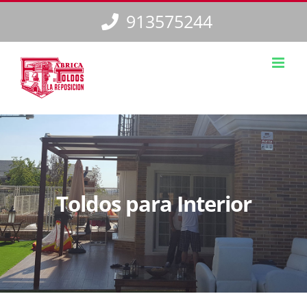
Saltar
913575244
al
contenido
Toldos para Interior