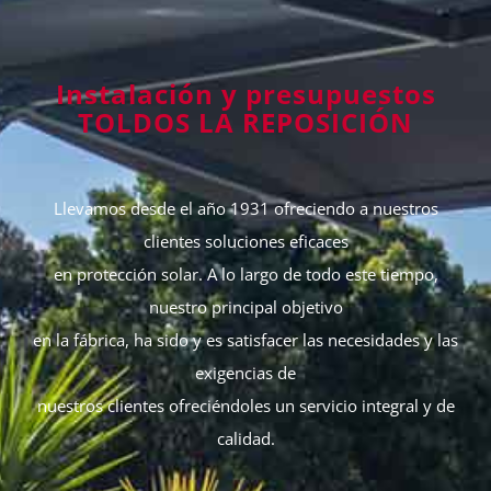
Instalación y presupuestos
TOLDOS LA REPOSICIÓN
Llevamos desde el año 1931 ofreciendo a nuestros
clientes soluciones eficaces
en protección solar. A lo largo de todo este tiempo,
nuestro principal objetivo
en la fábrica, ha sido y es satisfacer las necesidades y las
exigencias de
nuestros clientes ofreciéndoles un servicio integral y de
calidad.