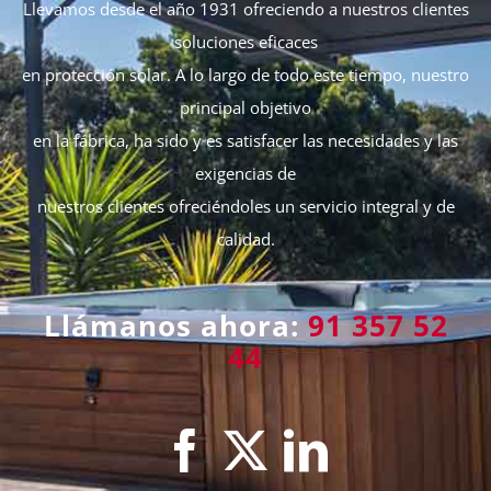
Llevamos desde el año 1931 ofreciendo a nuestros clientes
soluciones eficaces
en protección solar. A lo largo de todo este tiempo, nuestro
principal objetivo
en la fábrica, ha sido y es satisfacer las necesidades y las
exigencias de
nuestros clientes ofreciéndoles un servicio integral y de
calidad.
Llámanos ahora:
91 357 52
44