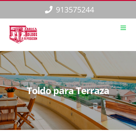
Saltar
913575244
al
contenido
Toldo para Terraza