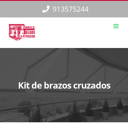
Saltar
913575244
al
contenido
Kit de brazos cruzados