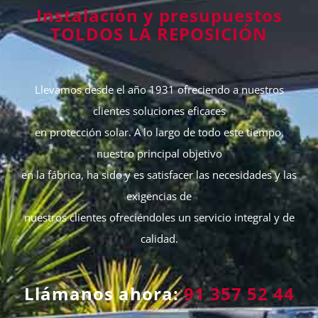
Instalación y presupuestos
TOLDOS LA REPOSICIÓN
Llevamos desde el año 1931 ofreciendo a nuestros
clientes soluciones eficaces
en protección solar. A lo largo de todo este tiempo,
nuestro principal objetivo
en la fábrica, ha sido y es satisfacer las necesidades y las
exigencias de
nuestros clientes ofreciéndoles un servicio integral y de
calidad.
Llámanos ahora:
91 357 52 44