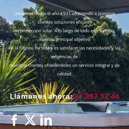
Llevamos desde el año 1931 ofreciendo a nuestros
clientes soluciones eficaces
en protección solar. A lo largo de todo este tiempo,
nuestro principal objetivo
en la fábrica, ha sido y es satisfacer las necesidades y las
exigencias de
nuestros clientes ofreciéndoles un servicio integral y de
calidad.
Llámanos ahora:
91 357 52 44