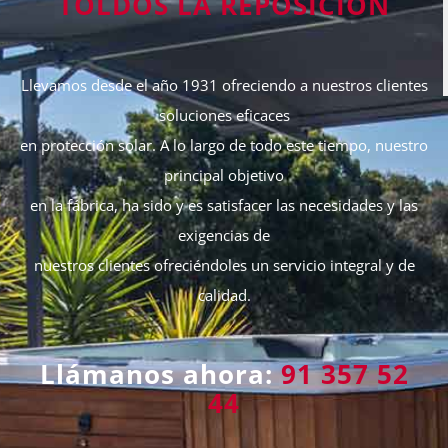
TOLDOS LA REPOSICIÓN
Llevamos desde el año 1931 ofreciendo a nuestros clientes
soluciones eficaces
en protección solar. A lo largo de todo este tiempo, nuestro
principal objetivo
en la fábrica, ha sido y es satisfacer las necesidades y las
exigencias de
nuestros clientes ofreciéndoles un servicio integral y de
calidad.
Llámanos ahora:
91 357 52
44